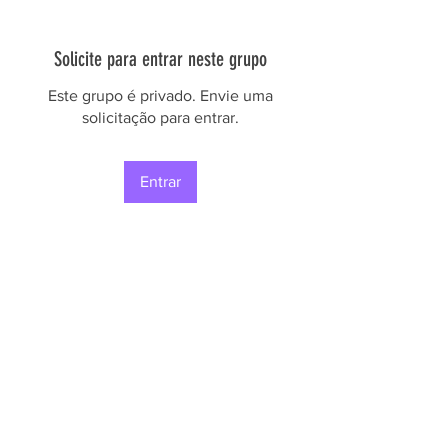
Solicite para entrar neste grupo
Este grupo é privado. Envie uma
solicitação para entrar.
Entrar
Informações
Bem-vindo ao grupo! Você pode se
conectar com outros membros
...
Leia Mais