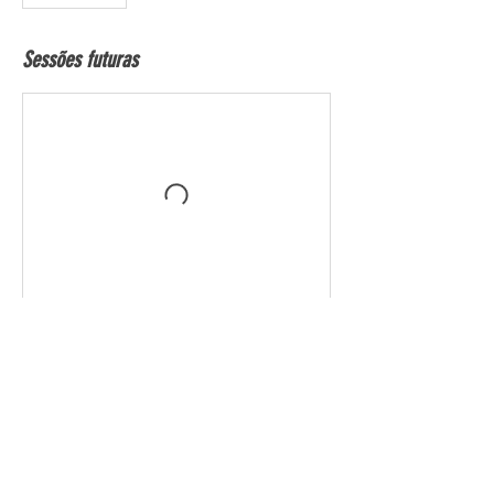
Sessões futuras
Informações de contato
21965716381
itsonenglish@gmail.com